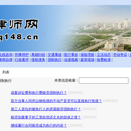
在线咨询
|
刑事辩护
|
离婚纠纷
|
交通事故
|
医疗事故
|
保险理赔
|
立法动态
|
劳动争议
|
律师自律
|
行政案件
|
债权债务
|
强制执行
|
动漫视频
|
庭审现场
|
收费标准
|
 列表
本类信息检索：
制执行
该案诉讼费和执行费能否强制执行？
[2009/8/6]
双方当事人同意以物抵债的不动产是否可以直接执行抵债？
[2009/8/6]
第三人居住的被执行人的房屋能否强制执行？
[2009/8/6]
能否划拨妻子的工资款偿还丈夫的担保之债？
[2009/8/6]
继续履行合同能否成为执行的内容？
[2009/8/6]