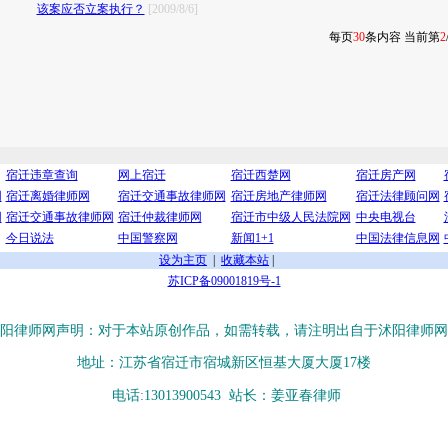
该案应否立案执行？
[2009/8/6]
每页
30
条内容 当前第
2
宿迁违章查询
网上宿迁
宿迁西楚网
宿迁房产网
网
宿迁离婚律师网
宿迁交通事故律师网
宿迁房地产律师网
宿迁法律顾问网
网
宿迁交通事故律师网
宿迁仲裁律师网
宿迁市中级人民法院网
中央电视台
今日说法
中国警察网
新闻1+1
中国法律信息网
设为主页
|
收藏本站
|
苏ICP备09001819号-1
阳律师网声明：对于本站原创作品，如需转载，请注明出自于沭阳律师网
地址：江苏省宿迁市宿城新区恒基大厦大厦17楼
电话:13013900543
站长：姜亚春律师
沭阳律师事务所、沭阳律师、沭阳律师网