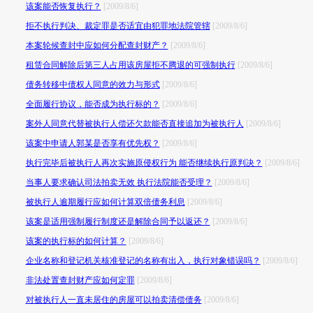
该案能否恢复执行？
[2009/8/6]
拒不执行判决、裁定罪是否适宜由犯罪地法院管辖
[2009/8/6]
本案轮候查封中应如何分配查封财产？
[2009/8/6]
租赁合同解除后第三人占用该房屋拒不腾退的可强制执行
[2009/8/6]
债务转移中债权人同意的效力与形式
[2009/8/6]
全面履行协议，能否成为执行标的？
[2009/8/6]
案外人同意代替被执行人偿还欠款能否直接追加为被执行人
[2009/8/6]
该案中申请人郭某是否享有优先权？
[2009/8/6]
执行完毕后被执行人再次实施原侵权行为 能否继续执行原判决？
[2009/8/6]
当事人要求确认司法拍卖无效 执行法院能否受理？
[2009/8/6]
被执行人逾期履行应如何计算双倍债务利息
[2009/8/6]
该案是适用强制履行制度还是解除合同予以返还？
[2009/8/6]
该案的执行标的如何计算？
[2009/8/6]
企业名称和登记机关核准登记的名称有出入，执行对象错误吗？
[2009/8/6]
非法处置查封财产应如何定罪
[2009/8/6]
对被执行人一直未居住的房屋可以拍卖清偿债务
[2009/8/6]