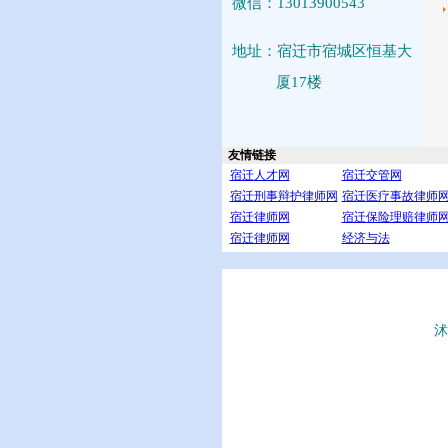
微信：13013900543
地址：宿迁市宿城区恒基大
厦17楼
友情链接
宿迁人才网
宿迁交管网
宿迁刑事辩护律师网
宿迁医疗事故律师
宿迁律师网
宿迁保险理赔律师
宿迁律师网
经济与法
沭