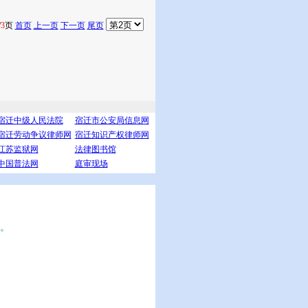
/
3
页
首页
上一页
下一页
尾页
宿迁中级人民法院
宿迁市公安局信息网
宿迁劳动争议律师网
宿迁知识产权律师网
江苏监狱网
法律图书馆
中国普法网
庭审现场
。