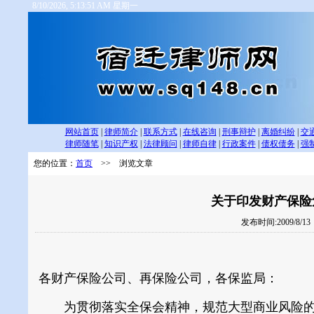
8/10/2026, 5:13:52 AM 星期一
网站首页
|
律师简介
|
联系方式
|
在线咨询
|
刑事辩护
|
离婚纠纷
|
交
律师随笔
|
知识产权
|
法律顾问
|
律师自律
|
行政案件
|
债权债务
|
强
您的位置：
首页
>> 浏览文章
关于印发财产保险
发布时间:2009/8/1
各财产保险公司、再保险公司，各保监局：
为贯彻落实全保会精神，规范大型商业风险的