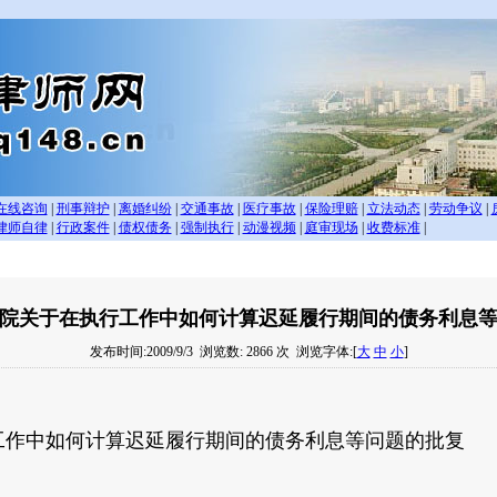
在线咨询
|
刑事辩护
|
离婚纠纷
|
交通事故
|
医疗事故
|
保险理赔
|
立法动态
|
劳动争议
|
律师自律
|
行政案件
|
债权债务
|
强制执行
|
动漫视频
|
庭审现场
|
收费标准
|
院关于在执行工作中如何计算迟延履行期间的债务利息
发布时间:2009/9/3
浏览数: 2866 次
浏览字体:[
大
中
小
]
工作中如何计算迟延履行期间的债务利息等问题的批复