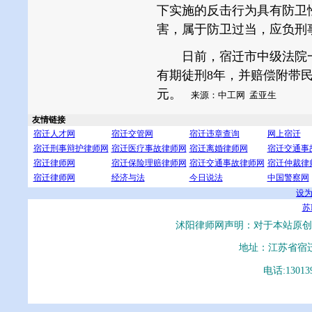
下实施的反击行为具有防卫
害，属于防卫过当，应负刑
日前，宿迁市中级法院一
有期徒刑8年，并赔偿附带民
元。
来源：中工网 孟亚生
友情链接
宿迁人才网
宿迁交管网
宿迁违章查询
网上宿迁
宿迁刑事辩护律师网
宿迁医疗事故律师网
宿迁离婚律师网
宿迁交通事
宿迁律师网
宿迁保险理赔律师网
宿迁交通事故律师网
宿迁仲裁律
宿迁律师网
经济与法
今日说法
中国警察网
设
苏I
沭阳律师网声明：对于本站原创
地址：江苏省宿
电话:13013
沭阳律师事务