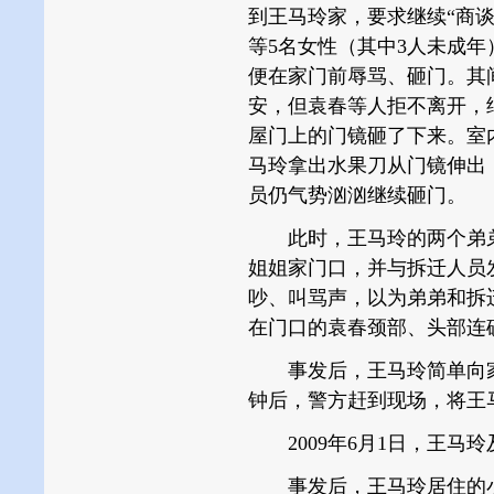
到王马玲家，要求继续“商
等5名女性（其中3人未成
便在家门前辱骂、砸门。其
安，但袁春等人拒不离开，
屋门上的门镜砸了下来。室
马玲拿出水果刀从门镜伸出
员仍气势汹汹继续砸门。
此时，王马玲的两个弟弟
姐姐家门口，并与拆迁人员
吵、叫骂声，以为弟弟和拆
在门口的袁春颈部、头部连
事发后，王马玲简单向家
钟后，警方赶到现场，将王
2009年6月1日，王马
事发后，王马玲居住的小