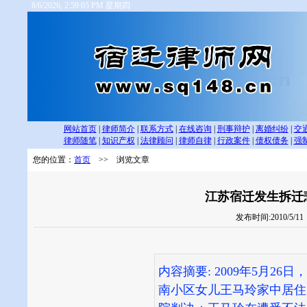
8/6/2026, 2:59:06 PM 星期四
网站首页
|
律师简介
|
联系方式
|
在线咨询
|
刑事辩护
|
离婚纠纷
|
交
律师随笔
|
知识产权
|
法律顾问
|
律师自律
|
行政案件
|
债权债务
|
强
您的位置：
首页
>> 浏览文章
江苏宿迁发生拆迁
发布时间:2010/5/1
内容摘要: 2009年5月2
南小区女儿王马玲家中居住