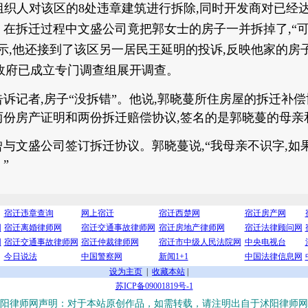
政府组织人对该区的8处违章建筑进行拆除,同时开发商对已
。在拆迁过程中文盛公司竟把郭女士的房子一并拆掉了,“
示,他还接到了该区另一居民王延明的投诉,反映他家的房
区政府已成立专门调查组展开调查。
诉记者,房子“没拆错”。他说,郭晓蔓所住房屋的拆迁补偿协
两份房产证明和两份拆迁赔偿协议,签名的是郭晓蔓的母亲
与文盛公司签订拆迁协议。郭晓蔓说,“我母亲不识字,如
”
宿迁违章查询
网上宿迁
宿迁西楚网
宿迁房产网
网
宿迁离婚律师网
宿迁交通事故律师网
宿迁房地产律师网
宿迁法律顾问网
网
宿迁交通事故律师网
宿迁仲裁律师网
宿迁市中级人民法院网
中央电视台
今日说法
中国警察网
新闻1+1
中国法律信息网
设为主页
|
收藏本站
|
苏ICP备09001819号-1
阳律师网声明：对于本站原创作品，如需转载，请注明出自于沭阳律师网