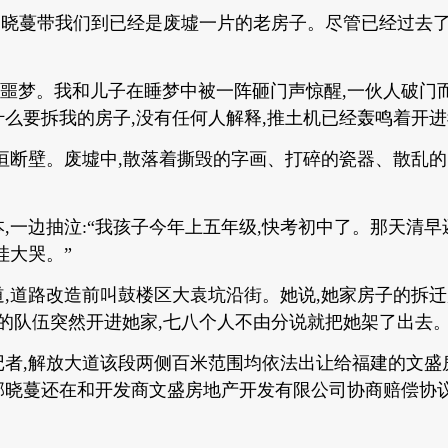
民郭晓蔓带我们到已经是废墟一片的老房子。尽管已经过去了
一场噩梦。我和儿子在睡梦中被一阵砸门声惊醒,一伙人破门
么要拆我的房子,没有任何人解释,推土机已经轰鸣着开进我
垣断壁。废墟中,散落着撕毁的字画、打碎的瓷器、散乱
,一边抽泣:“我孩子今年上五年级,快考初中了。那天清
哇大哭。”
,道路改造前叫鼓楼区大袁坑沿街。她说,她家房子的拆
人的队伍突然开进她家,七八个人不由分说就把她架了出去
者,解放大道该段两侧百米范围均依法出让给福建的文盛
郭晓蔓还在和开发商文盛房地产开发有限公司协商赔偿协议