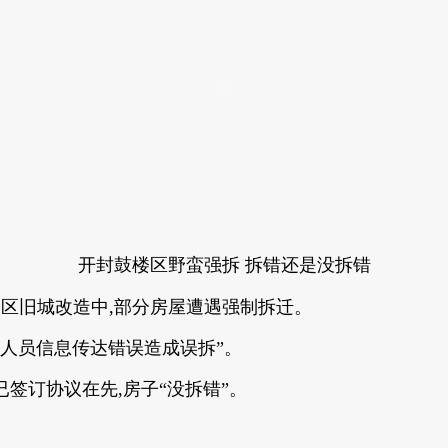
开封鼓楼区野蛮强拆 拆错还是没拆错
鼓楼区旧城改造中,部分房屋遭遇强制拆迁。
行人员信息传达错误造成误拆”。
已签订协议在先,房子“没拆错”。