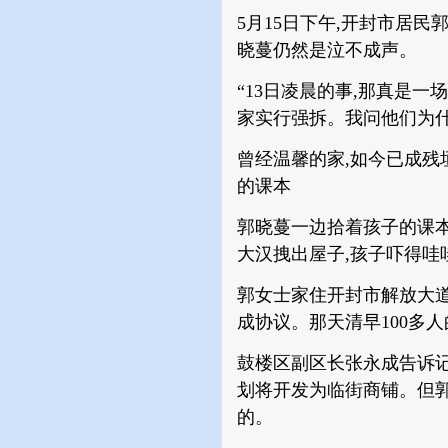
5月15日下午,开封市居
晓蔓仍然是泣不成声。
“13日凌晨的事,那真是
家实行强拆。我问他们为什
曾经温馨的家,如今已成残
的课本
郭晓蔓一边拾着孩子的课本
大汉拽出屋子,孩子吓得哇
郭女士家住开封市解放大道
成协议。那天清早100多
鼓楼区副区长张永成告诉记
划将开发为临街商铺。但
的。