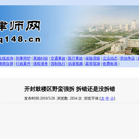
在线咨询
|
刑事辩护
|
离婚纠纷
|
交通事故
|
医疗事故
|
保险理赔
|
立法动态
|
劳动争议
|
律师自律
|
行政案件
|
债权债务
|
强制执行
|
动漫视频
|
庭审现场
|
收费标准
|
开封鼓楼区野蛮强拆 拆错还是没拆错
发布时间:2010/5/28
浏览数: 2834 次
浏览字体:[
大
中
小
]