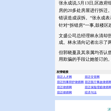
张永成说,5月13日,区
房的20多处房屋进行拆迁
错误造成误拆。”张永成表
针对“拆错房”一事,鼓楼
文盛公司总经理林永清却告
成。林永清向记者出示了
但郭晓蔓及其亲属均否认曾
用欺骗的手段让她签订的。
友情链接
宿迁人才网
宿迁交管网
宿迁刑事辩护律师网
宿迁医疗事故律师
宿迁律师网
宿迁保险理赔律师
宿迁律师网
经济与法
沭